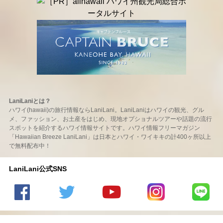
LaniLaniとは？
ハワイ(hawaii)の旅行情報ならLaniLani。LaniLaniはハワイの観光、グル
メ、ファッション、お土産をはじめ、現地オプショナルツアーや話題の流行
スポットを紹介するハワイ情報サイトです。ハワイ情報フリーマガジン
「Hawaiian Breeze LaniLani」は日本とハワイ・ワイキキの計400ヶ所以上
で無料配布中！
LaniLani公式SNS
LaniLani
LaniLani
LaniLani
LaniLani
LaniLani
の
のtwitter
の
の
のLINEを