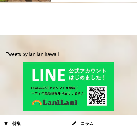
Tweets by lanilanihawaii
特集
コラム