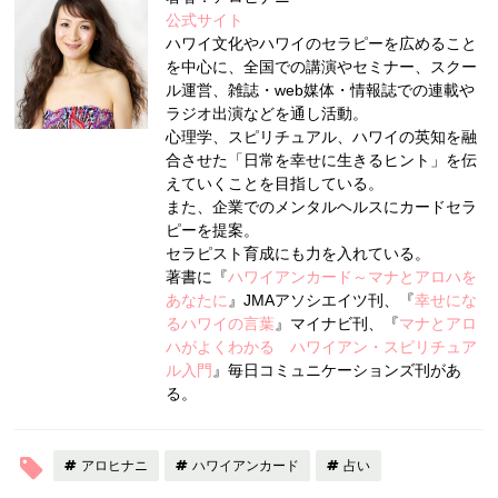
公式サイト
ハワイ文化やハワイのセラピーを広めること
を中心に、全国での講演やセミナー、スクー
ル運営、雑誌・web媒体・情報誌での連載や
ラジオ出演などを通し活動。
心理学、スピリチュアル、ハワイの英知を融
合させた「日常を幸せに生きるヒント」を伝
えていくことを目指している。
また、企業でのメンタルヘルスにカードセラ
ピーを提案。
セラピスト育成にも力を入れている。
著書に『
ハワイアンカード～マナとアロハを
あなたに
』JMAアソシエイツ刊、『
幸せにな
るハワイの言葉
』マイナビ刊、『
マナとアロ
ハがよくわかる ハワイアン・スピリチュア
ル入門
』毎日コミュニケーションズ刊があ
る。
アロヒナニ
ハワイアンカード
占い