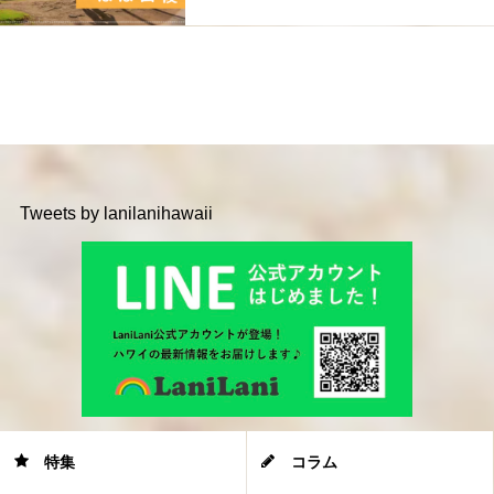
Tweets by lanilanihawaii
特集
コラム