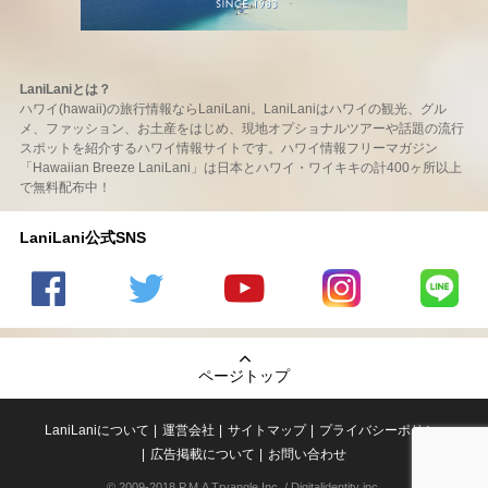
LaniLaniとは？
ハワイ(hawaii)の旅行情報ならLaniLani。LaniLaniはハワイの観光、グル
メ、ファッション、お土産をはじめ、現地オプショナルツアーや話題の流行
スポットを紹介するハワイ情報サイトです。ハワイ情報フリーマガジン
「Hawaiian Breeze LaniLani」は日本とハワイ・ワイキキの計400ヶ所以上
で無料配布中！
LaniLani公式SNS
LaniLani
LaniLani
LaniLani
LaniLani
LaniLani
の
のtwitter
の
の
のLINEを
Facebook
を見る
Youtube
Instagram
見る
ページトップ
を見る
チャンネ
を見る
ルを見る
LaniLaniについて
運営会社
サイトマップ
プライバシーポリシー
広告掲載について
お問い合わせ
© 2009-2018 P.M.A Tryangle,Inc. / Digitalidentity inc.