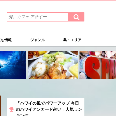
検
検
索
索
ワ
す
る
ー
ド
立ち情報
ジャンル
島・エリア
を
入
力
(例）
カ
フ
ェ
ア
サ
イ
ー
「ハワイの風でパワーアップ 今日
のハワイアンカード占い」人気ラン
キング