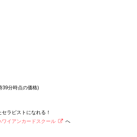
5時39分時点の価格)
たセラピストになれる！
ハワイアンカードスクール
へ