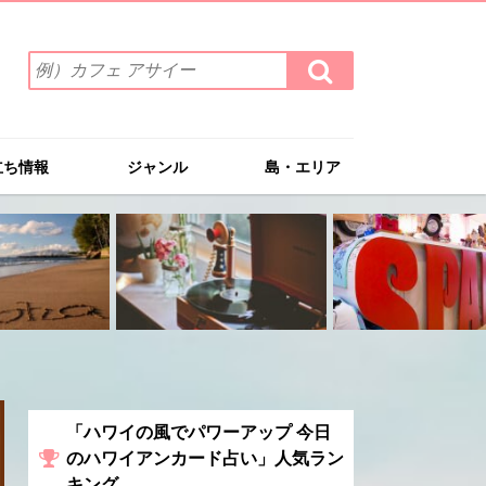
検
検
索
索
ワ
す
る
ー
ド
立ち情報
ジャンル
島・エリア
を
入
力
(例）
カ
フ
ェ
ア
サ
イ
ー
「ハワイの風でパワーアップ 今日
のハワイアンカード占い」人気ラン
キング