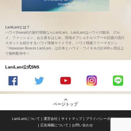
LaniLaniとは？
ハワイ(hawaii)の旅行情報ならLaniLani。LaniLaniはハワイの観光、グル
メ、ファッション、お土産をはじめ、現地オプショナルツアーや話題の流行
スポットを紹介するハワイ情報サイトです。ハワイ情報フリーマガジン
「Hawaiian Breeze LaniLani」は日本とハワイ・ワイキキの計400ヶ所以上
で無料配布中！
LaniLani公式SNS
LaniLani
LaniLani
LaniLani
LaniLani
LaniLani
の
のtwitter
の
の
のLINEを
Facebook
を見る
Youtube
Instagram
見る
ページトップ
を見る
チャンネ
を見る
ルを見る
LaniLaniについて
運営会社
サイトマップ
プライバシーポリシー
広告掲載について
お問い合わせ