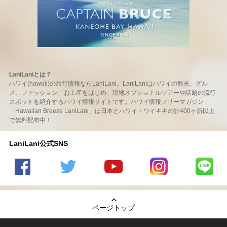
LaniLaniとは？
ハワイ(hawaii)の旅行情報ならLaniLani。LaniLaniはハワイの観光、グル
メ、ファッション、お土産をはじめ、現地オプショナルツアーや話題の流行
スポットを紹介するハワイ情報サイトです。ハワイ情報フリーマガジン
「Hawaiian Breeze LaniLani」は日本とハワイ・ワイキキの計400ヶ所以上
で無料配布中！
LaniLani公式SNS
LaniLani
LaniLani
LaniLani
LaniLani
LaniLani
の
のtwitter
の
の
のLINEを
Facebook
を見る
Youtube
Instagram
見る
ページトップ
を見る
チャンネ
を見る
ルを見る