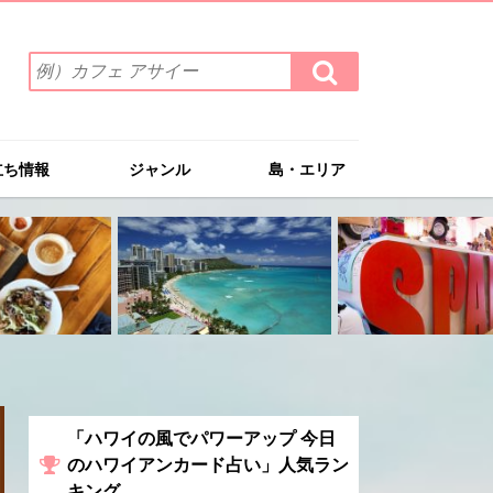
検
検
索
索
ワ
す
る
ー
ド
立ち情報
ジャンル
島・エリア
を
入
力
(例）
カ
フ
ェ
ア
サ
イ
ー
「ハワイの風でパワーアップ 今日
のハワイアンカード占い」人気ラン
キング