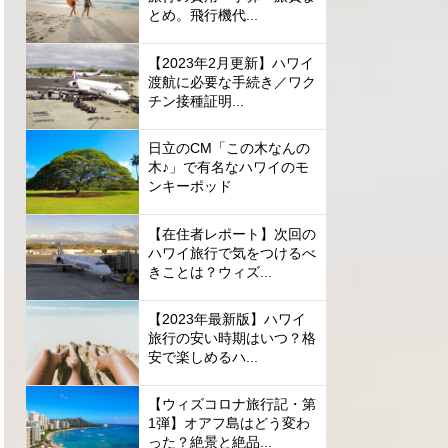
とめ。飛行機代...
【2023年2月更新】ハワイ
渡航に必要な手続き／ワク
チン接種証明...
日立のCM「この木なんの
木♪」で有名なハワイのモ
ンキーポッド
【在住者レポート】次回の
ハワイ旅行で気をつけるべ
きことは？ウィズ...
【2023年最新版】ハワイ
旅行の安い時期はいつ？格
安で楽しめるハ...
【ウィズコロナ旅行記・第
1弾】オアフ島はどう変わ
った？絶景と絶品...