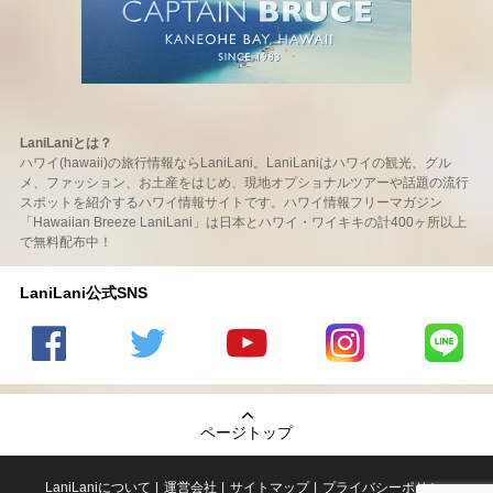
LaniLaniとは？
ハワイ(hawaii)の旅行情報ならLaniLani。LaniLaniはハワイの観光、グル
メ、ファッション、お土産をはじめ、現地オプショナルツアーや話題の流行
スポットを紹介するハワイ情報サイトです。ハワイ情報フリーマガジン
「Hawaiian Breeze LaniLani」は日本とハワイ・ワイキキの計400ヶ所以上
で無料配布中！
LaniLani公式SNS
LaniLani
LaniLani
LaniLani
LaniLani
LaniLani
の
のtwitter
の
の
のLINEを
Facebook
を見る
Youtube
Instagram
見る
ページトップ
を見る
チャンネ
を見る
ルを見る
LaniLaniについて
運営会社
サイトマップ
プライバシーポリシー