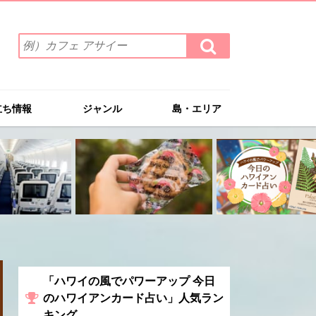
検
検
索
索
ワ
す
る
ー
ド
立ち情報
ジャンル
島・エリア
を
入
力
(例）
カ
フ
ェ
ア
サ
イ
ー
「ハワイの風でパワーアップ 今日
のハワイアンカード占い」人気ラン
キング