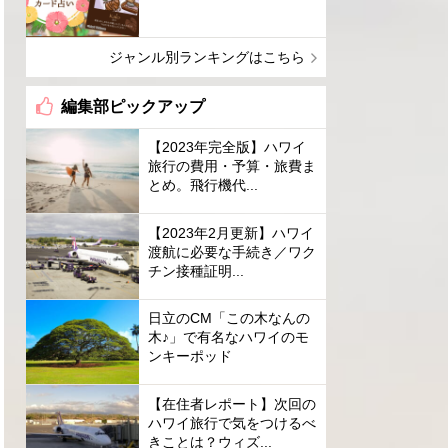
ジャンル別ランキングはこちら
編集部ピックアップ
【2023年完全版】ハワイ
旅行の費用・予算・旅費ま
とめ。飛行機代...
【2023年2月更新】ハワイ
渡航に必要な手続き／ワク
チン接種証明...
日立のCM「この木なんの
木♪」で有名なハワイのモ
ンキーポッド
【在住者レポート】次回の
ハワイ旅行で気をつけるべ
きことは？ウィズ...