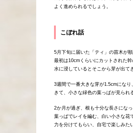
よく進められるでしょう。
こぼれ話
5月下旬に届いた「ティ」の苗木が
最初は10cmくらいにカットされた
水に浸しているとそこから芽が出て
3週間で一番大きな芽が1.5cmにな
きて、小さな緑色の葉っぱが見られ
2か月が過ぎ、根も十分な長さにな
葉っぱでレイを編む、白い小さな花
力を分けてもらい、自宅で楽しみた