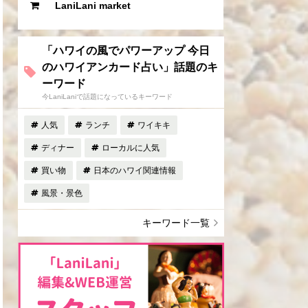
LaniLani market
「ハワイの風でパワーアップ 今日
のハワイアンカード占い」話題のキ
ーワード
今LaniLaniで話題になっているキーワード
人気
ランチ
ワイキキ
ディナー
ローカルに人気
買い物
日本のハワイ関連情報
風景・景色
キーワード一覧