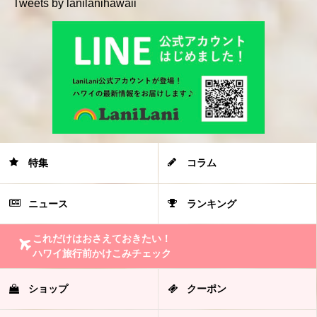
Tweets by lanilanihawaii
特集
コラム
ニュース
ランキング
これだけはおさえておきたい！
ハワイ旅行前かけこみチェック
ショップ
クーポン