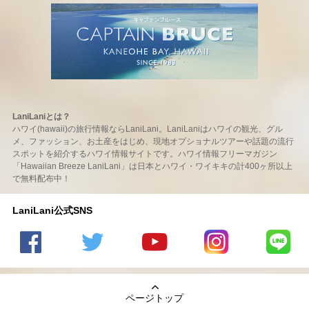
LaniLaniとは？
ハワイ(hawaii)の旅行情報ならLaniLani。LaniLaniはハワイの観光、グル
メ、ファッション、お土産をはじめ、現地オプショナルツアーや話題の流行
スポットを紹介するハワイ情報サイトです。ハワイ情報フリーマガジン
「Hawaiian Breeze LaniLani」は日本とハワイ・ワイキキの計400ヶ所以上
で無料配布中！
LaniLani公式SNS
LaniLani
LaniLani
LaniLani
LaniLani
LaniLani
の
のtwitter
の
の
のLINEを
Facebook
を見る
Youtube
Instagram
見る
ページトップ
を見る
チャンネ
を見る