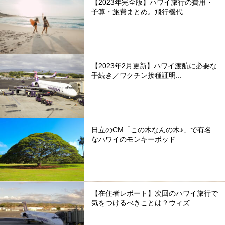
【2023年完全版】ハワイ旅行の費用・
予算・旅費まとめ。飛行機代...
【2023年2月更新】ハワイ渡航に必要な
手続き／ワクチン接種証明...
日立のCM「この木なんの木♪」で有名
なハワイのモンキーポッド
【在住者レポート】次回のハワイ旅行で
気をつけるべきことは？ウィズ...