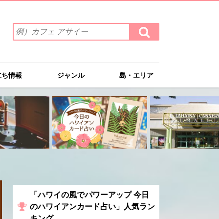
検
検
索
索
ワ
す
る
ー
ド
立ち情報
ジャンル
島・エリア
を
入
力
(例）
カ
フ
ェ
ア
サ
イ
ー
「ハワイの風でパワーアップ 今日
のハワイアンカード占い」人気ラン
キング