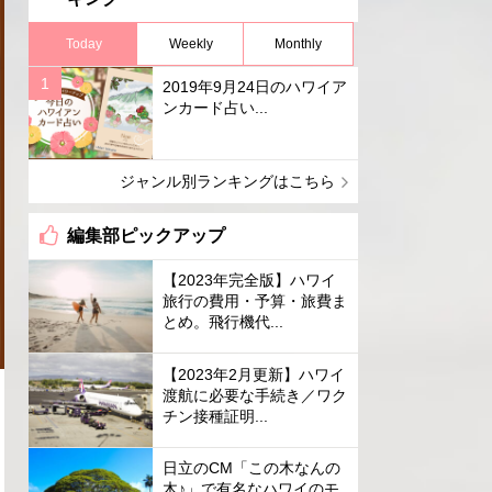
Today
Weekly
Monthly
2019年9月24日のハワイア
ンカード占い...
ジャンル別ランキングはこちら
編集部ピックアップ
【2023年完全版】ハワイ
旅行の費用・予算・旅費ま
とめ。飛行機代...
【2023年2月更新】ハワイ
渡航に必要な手続き／ワク
チン接種証明...
日立のCM「この木なんの
木♪」で有名なハワイのモ