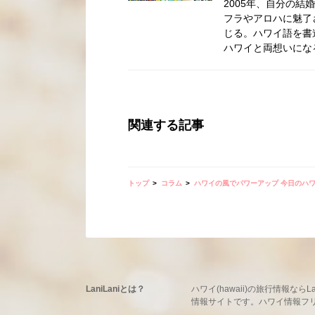
2005年、自分の結
フラやアロハに魅了
じる。ハワイ語を書
ハワイと両想いにな
関連する記事
トップ
コラム
ハワイの風でパワーアップ 今日のハ
LaniLaniとは？
ハワイ(hawaii)の旅行情報
情報サイトです。ハワイ情報フリーマ