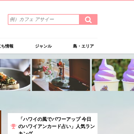
検
検
索
索
ワ
す
る
ー
ド
立ち情報
ジャンル
島・エリア
を
入
力
(例）
カ
フ
ェ
ア
サ
イ
ー
「ハワイの風でパワーアップ 今日
のハワイアンカード占い」人気ラン
キング