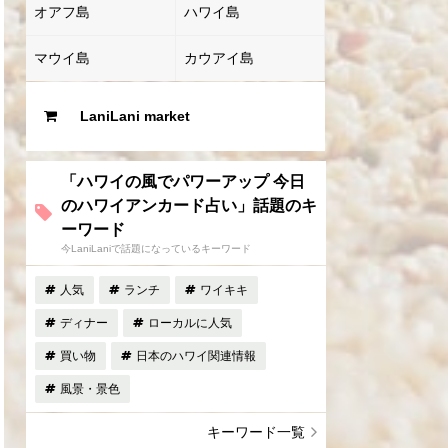
オアフ島
ハワイ島
マウイ島
カウアイ島
LaniLani market
「ハワイの風でパワーアップ 今日
のハワイアンカード占い」話題のキ
ーワード
今LaniLaniで話題になっているキーワード
人気
ランチ
ワイキキ
ディナー
ローカルに人気
買い物
日本のハワイ関連情報
風景・景色
キーワード一覧