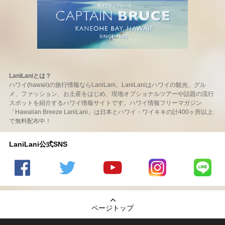
LaniLaniとは？
ハワイ(hawaii)の旅行情報ならLaniLani。LaniLaniはハワイの観光、グル
メ、ファッション、お土産をはじめ、現地オプショナルツアーや話題の流行
スポットを紹介するハワイ情報サイトです。ハワイ情報フリーマガジン
「Hawaiian Breeze LaniLani」は日本とハワイ・ワイキキの計400ヶ所以上
で無料配布中！
LaniLani公式SNS
LaniLani
LaniLani
LaniLani
LaniLani
LaniLani
の
のtwitter
の
の
のLINEを
Facebook
を見る
Youtube
Instagram
見る
ページトップ
を見る
チャンネ
を見る
ルを見る