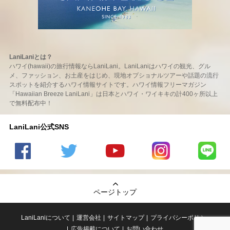
LaniLaniとは？
ハワイ(hawaii)の旅行情報ならLaniLani。LaniLaniはハワイの観光、グル
メ、ファッション、お土産をはじめ、現地オプショナルツアーや話題の流行
スポットを紹介するハワイ情報サイトです。ハワイ情報フリーマガジン
「Hawaiian Breeze LaniLani」は日本とハワイ・ワイキキの計400ヶ所以上
で無料配布中！
LaniLani公式SNS
LaniLani
LaniLani
LaniLani
LaniLani
LaniLani
の
のtwitter
の
の
のLINEを
Facebook
を見る
Youtube
Instagram
見る
ページトップ
を見る
チャンネ
を見る
ルを見る
LaniLaniについて
運営会社
サイトマップ
プライバシーポリシー
広告掲載について
お問い合わせ