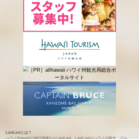
LaniLaniとは？
ハワイ(hawaii)の旅行情報ならLaniLani。LaniLaniはハワイの観光、グル