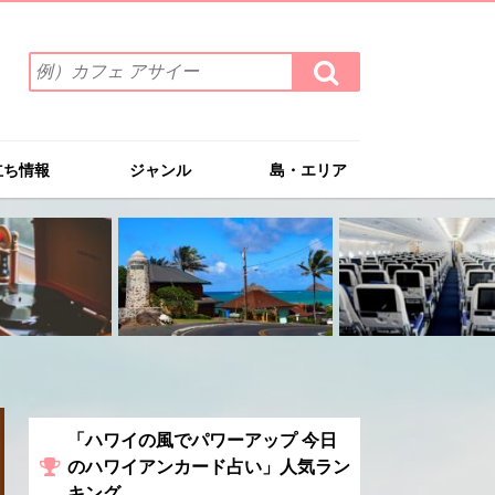
検
検
索
索
ワ
す
る
ー
ド
立ち情報
ジャンル
島・エリア
を
入
力
(例）
カ
フ
ェ
ア
サ
イ
ー
「ハワイの風でパワーアップ 今日
のハワイアンカード占い」人気ラン
キング