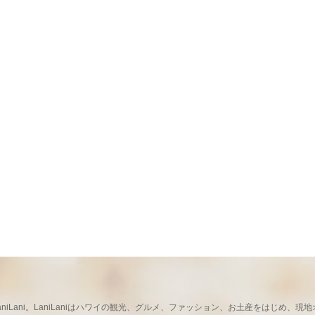
ならLaniLani。LaniLaniはハワイの観光、グルメ、ファッション、お土産をはじ