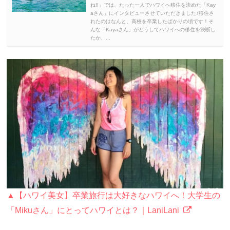
ね!!」では、たった一人でハワイへ移住を決めた「Kay
aさん」にインタビューさせていただきました♪移住さ
れたのはなんと、高校を卒業したばかりの頃です！そ
んな「Kayaさん」がどうしてハワイへの移住を決断し
たか、...
▲【ハワイ美女】卒業旅行は大好きなハワイへ！大学生の
「Mikuさん」にとってハワイとは？｜LaniLani