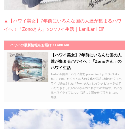
▲【ハワイ美女】7年前にいろんな国の人達が集まるハワ
イへ！「Zonoさん」のハワイ生活｜LaniLani
ハワイの最新情報をお届け！LaniLani
【ハワイ美女】7年前にいろんな国の人
達が集まるハワイへ！「Zonoさん」の
ハワイ生活
Aloha!今回の「ハワイ美女 presented by ハワイいい
ね!!」では、たくさんの人の文化や言語に触れたくてハ
ワイに移住された「Zonoさん」にインタビューさせて
いただきました♪Zonoさんのこれまでの生活や、気にな
るハワイライフについて詳しく聞かせて頂きました。
最後...