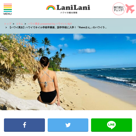
トップ
コラム
ハワイ美女 presented by ハワイいいね!!
【ハワイ美女】ハワイでネイル学校卒業後、語学学校に入学！「Reimiさん」のハワイラ...