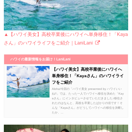
▲【ハワイ美女】高校卒業後にハワイへ単身移住！「Kaya
さん」のハワイライフをご紹介｜LaniLani
ハワイの最新情報をお届け！LaniLani
【ハワイ美女】高校卒業後にハワイへ
単身移住！「Kayaさん」のハワイライ
フをご紹介
Aloha!今回の「ハワイ美女 presented by ハワイいい
ね!!」では、たった一人でハワイへ移住を決めた「Kay
aさん」にインタビューさせていただきました♪移住さ
れたのはなんと、高校を卒業したばかりの頃です！そ
んな「Kayaさん」がどうしてハワイへの移住を決断し
たか、...