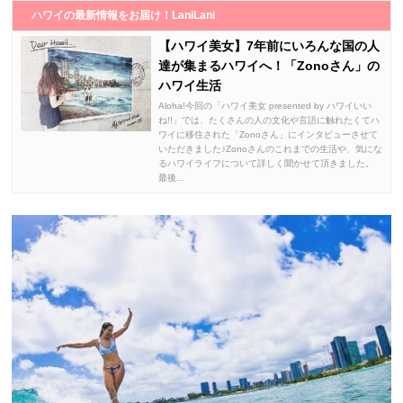
ハワイの最新情報をお届け！LaniLani
【ハワイ美女】7年前にいろんな国の人
達が集まるハワイへ！「Zonoさん」の
ハワイ生活
Aloha!今回の「ハワイ美女 presented by ハワイいい
ね!!」では、たくさんの人の文化や言語に触れたくてハ
ワイに移住された「Zonoさん」にインタビューさせて
いただきました♪Zonoさんのこれまでの生活や、気にな
るハワイライフについて詳しく聞かせて頂きました。
最後...