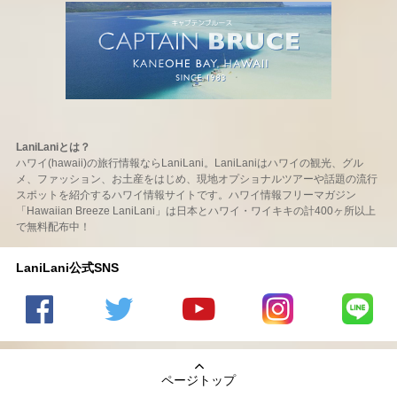
LaniLaniとは？
ハワイ(hawaii)の旅行情報ならLaniLani。LaniLaniはハワイの観光、グル
メ、ファッション、お土産をはじめ、現地オプショナルツアーや話題の流行
スポットを紹介するハワイ情報サイトです。ハワイ情報フリーマガジン
「Hawaiian Breeze LaniLani」は日本とハワイ・ワイキキの計400ヶ所以上
で無料配布中！
LaniLani公式SNS
LaniLani
LaniLani
LaniLani
LaniLani
LaniLani
の
のtwitter
の
の
のLINEを
Facebook
を見る
Youtube
Instagram
見る
ページトップ
を見る
チャンネ
を見る