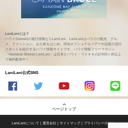
LaniLaniとは？
ハワイ(hawaii)の旅行情報ならLaniLani。LaniLaniはハワイの観光、グル
メ、ファッション、お土産をはじめ、現地オプショナルツアーや話題の流行
スポットを紹介するハワイ情報サイトです。ハワイ情報フリーマガジン
「Hawaiian Breeze LaniLani」は日本とハワイ・ワイキキの計400ヶ所以上
で無料配布中！
LaniLani公式SNS
LaniLani
LaniLani
LaniLani
LaniLani
LaniLani
の
のtwitter
の
の
のLINEを
Facebook
を見る
Youtube
Instagram
見る
ページトップ
を見る
チャンネ
を見る
ルを見る
LaniLaniについて
運営会社
サイトマップ
プライバシーポリシー