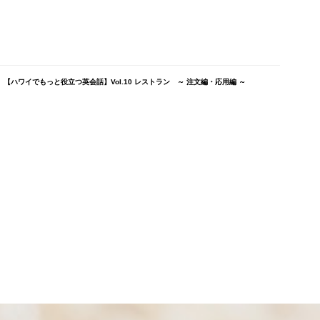
【ハワイでもっと役立つ英会話】Vol.10 レストラン ～ 注文編・応用編 ～