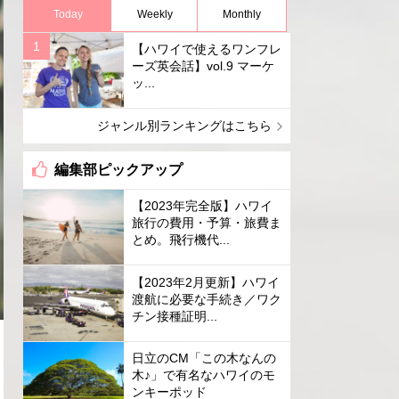
Today
Weekly
Monthly
【ハワイで使えるワンフレ
ーズ英会話】vol.9 マーケ
ッ...
ジャンル別ランキングはこちら
編集部ピックアップ
【2023年完全版】ハワイ
旅行の費用・予算・旅費ま
とめ。飛行機代...
【2023年2月更新】ハワイ
渡航に必要な手続き／ワク
チン接種証明...
日立のCM「この木なんの
木♪」で有名なハワイのモ
ンキーポッド