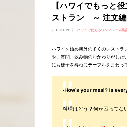
【ハワイでもっと役立つ
ストラン ～ 注文編
2018.01.19
ハワイで使えるワンフレーズ英
ハワイを始め海外の多くのレストラ
や、質問、飲み物のおかわりがした
にも様子を尋ねにテーブルをまわっ
-How’s your meal? Is ever
料理はどう？何か困ってな