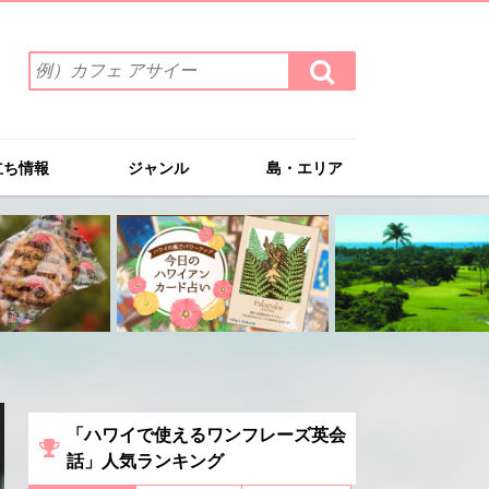
検
検
索
索
ワ
す
る
ー
ド
立ち情報
ジャンル
島・エリア
を
入
力
(例）
カ
フ
ェ
ア
サ
イ
ー
「ハワイで使えるワンフレーズ英会
話」人気ランキング