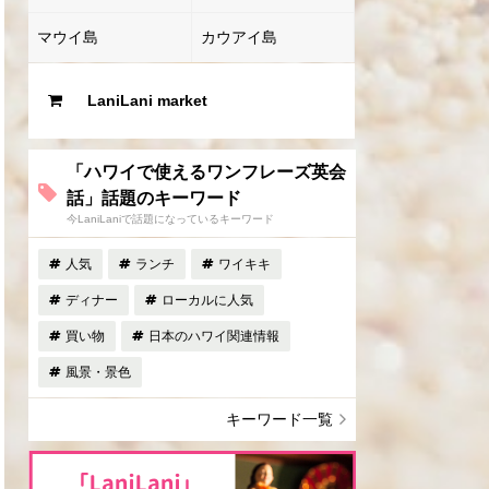
マウイ島
カウアイ島
LaniLani market
「ハワイで使えるワンフレーズ英会
話」話題のキーワード
今LaniLaniで話題になっているキーワード
人気
ランチ
ワイキキ
ディナー
ローカルに人気
買い物
日本のハワイ関連情報
風景・景色
キーワード一覧