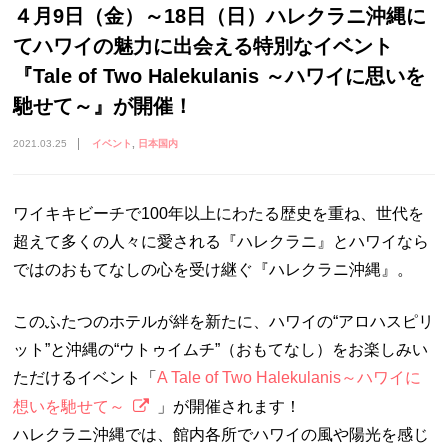
４月9日（金）～18日（日）ハレクラニ沖縄に
てハワイの魅力に出会える特別なイベント
『Tale of Two Halekulanis ～ハワイに思いを
馳せて～』が開催！
2021.03.25
イベント
日本国内
ワイキキビーチで
100
年以上にわたる歴史を重ね、世代を
超えて多くの人々に愛される『ハレクラニ』とハワイなら
ではのおもてなしの心を受け継ぐ『ハレクラニ沖縄』。
このふたつのホテルが絆を新たに、ハワイの“アロハスピリ
ット”と沖縄の“ウトゥイムチ”（おもてなし）をお楽しみい
ただけるイベント「
A Tale of Two Halekulanis～ハワイに
想いを馳せて～
」
が開催されます！
ハレクラニ沖縄では、館内各所でハワイの風や陽光を感じ