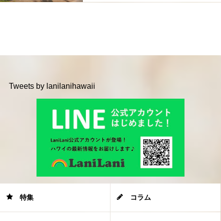
Tweets by lanilanihawaii
特集
コラム