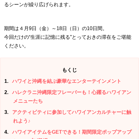
るシーンが繰り広げられます。
期間は４月
9
日（金）～
18
日（日）の
10
日間。
今回だけの
“
生涯に記憶に残る
”
とっておきの滞在をご堪能
ください。
もくじ
1
ハワイと沖縄を結ぶ豪華なエンターテインメント
2
ハレクラニ沖縄限定フレーバーも！心躍るハワイアン
メニューたち
3
アクティビティに参加してハワイアンカルチャーに触
れよう♪
4
ハワイアイテムをGETできる！期間限定ポップアップ