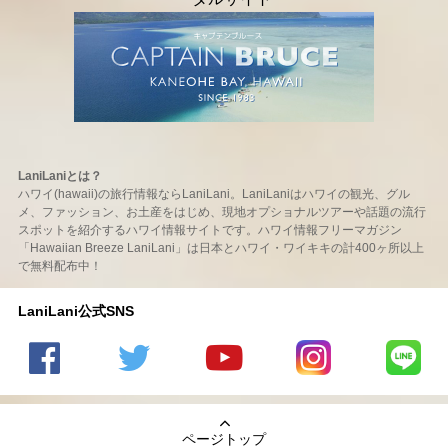
LaniLaniとは？
ハワイ(hawaii)の旅行情報ならLaniLani。LaniLaniはハワイの観光、グル
メ、ファッション、お土産をはじめ、現地オプショナルツアーや話題の流行
スポットを紹介するハワイ情報サイトです。ハワイ情報フリーマガジン
「Hawaiian Breeze LaniLani」は日本とハワイ・ワイキキの計400ヶ所以上
で無料配布中！
LaniLani公式SNS
LaniLani
LaniLani
LaniLani
LaniLani
LaniLani
の
のtwitter
の
の
のLINEを
Facebook
を見る
Youtube
Instagram
見る
ページトップ