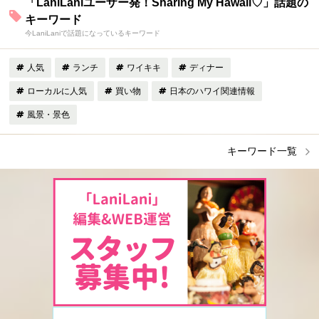
「LaniLaniユーザー発！Sharing My Hawaii♡」話題の
キーワード
今LaniLaniで話題になっているキーワード
人気
ランチ
ワイキキ
ディナー
ローカルに人気
買い物
日本のハワイ関連情報
風景・景色
キーワード一覧