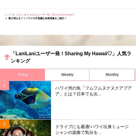
トップ
コラム
LaniLaniユーザー発！Sharing My Hawaii♡
影が消える？！ハワイの不思議な自然現象をご紹介！
「LaniLaniユーザー発！Sharing My Hawaii♡」人気ラ
ンキング
Today
Weekly
Monthly
ハワイ州の魚「フムフムヌクヌクアプア
ア」とは？日本でも出...
ドライブにも最適!ハワイ出身ミュージ
シャンの楽曲で気分を...