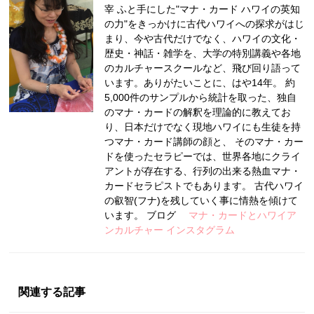
宰 ふと手にした"マナ・カード ハワイの英知
の力"をきっかけに古代ハワイへの探求がはじ
まり、今や古代だけでなく、ハワイの文化・
歴史・神話・雑学を、大学の特別講義や各地
のカルチャースクールなど、飛び回り語って
います。ありがたいことに、はや14年。 約
5,000件のサンプルから統計を取った、独自
のマナ・カードの解釈を理論的に教えてお
り、日本だけでなく現地ハワイにも生徒を持
つマナ・カード講師の顔と、 そのマナ・カー
ドを使ったセラピーでは、世界各地にクライ
アントが存在する、行列の出来る熱血マナ・
カードセラピストでもあります。 古代ハワイ
の叡智(フナ)を残していく事に情熱を傾けて
います。 ブログ
マナ・カードとハワイア
ンカルチャー
インスタグラム
関連する記事