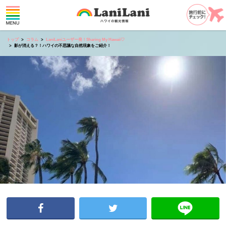
トップ
コラム
LaniLaniユーザー発！Sharing My Hawaii♡
影が消える？！ハワイの不思議な自然現象をご紹介！