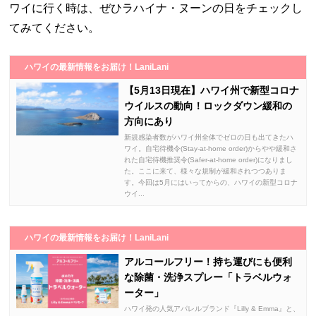
ワイに行く時は、ぜひラハイナ・ヌーンの日をチェックし
てみてください。
ハワイの最新情報をお届け！LaniLani
【5月13日現在】ハワイ州で新型コロナ
ウイルスの動向！ロックダウン緩和の
方向にあり
新規感染者数がハワイ州全体でゼロの日も出てきたハ
ワイ。自宅待機令(Stay‐at‐home order)からやや緩和さ
れた自宅待機推奨令(Safer‐at‐home order)になりまし
た。ここに来て、様々な規制が緩和されつつありま
す。今回は5月にはいってからの、ハワイの新型コロナ
ウイ...
ハワイの最新情報をお届け！LaniLani
アルコールフリー！持ち運びにも便利
な除菌・洗浄スプレー「トラベルウォ
ーター」
ハワイ発の人気アパレルブランド『Lilly & Emma』と、