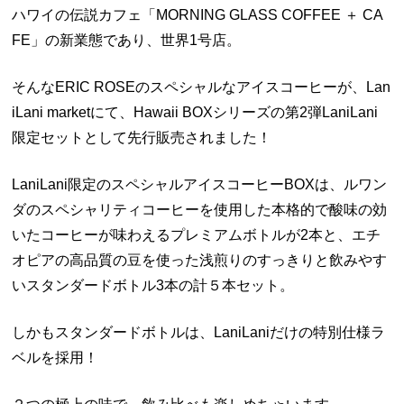
ハワイの伝説カフェ「
MORNING GLASS COFFEE
＋
CA
FE
」の新業態であり、世界
1
号店。
そんな
ERIC ROSE
のスペシャルなアイスコーヒーが、
Lan
iLani market
にて、
Hawaii BOXシリーズの第2弾
LaniLani
限定セットとして先行販売されました！
LaniLani限定のスペシャルアイスコーヒー
BOX
は、
ルワン
ダのスペシャリティコーヒーを使用した
本格的で酸味の効
いたコーヒーが味わえるプレミアムボトルが
2
本と、
エチ
オピアの高品質の豆を使った
浅煎りのすっきりと飲みやす
いスタンダードボトル
3
本の計５本セット。
しかもスタンダードボトルは、LaniLaniだけの特別仕様ラ
ベルを採用！