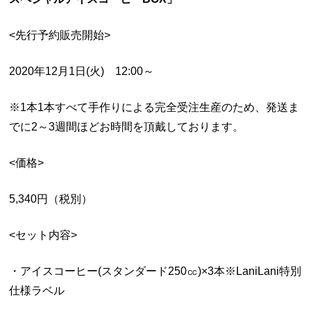
<先行予約販売開始
>
2020年
12
月
1
日
(
火
)
12:00
～
※
1本1本すべて手作りによる完全
受注生産のため、発送ま
でに2～3週間ほどお時間を頂戴しております。
<価格
>
5,340円（税別）
<セット内容
>
・アイスコーヒー(スタンダード250㏄)×3本※LaniLani特別
仕様ラベル