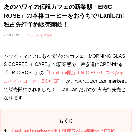
あのハワイの伝説カフェの新業態「ERIC
ROSE」の本格コーヒーをおうちで♪LaniLani
独占先行予約販売開始！
2020.12.01
ニュース
日本国内
ハワイ・マノアにある伝説の名カフェ「
MORNING GLAS
S COFFEE
＋
CAFE
」の新業態で、表参道に
OPEN
する
『
ERIC ROSE
』の「
LaniLani
限定
ERIC ROSE
スペシャ
ルアイスコーヒー
BOX
」が、ついに
LaniLani market
に
て販売開始されました！ LaniLaniだけの独占先行発売と
なります！
もくじ
1
LaniLani marketだけ！限定ラベル採用の「ERIC