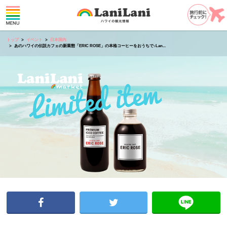
トップ
イベント
日本国内
あのハワイの伝説カフェの新業態「ERIC ROSE」の本格コーヒーをおうちで♪Lan...