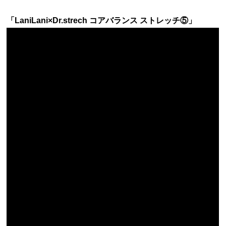
「LaniLani×Dr.strech コアバランス ストレッチ⑤」