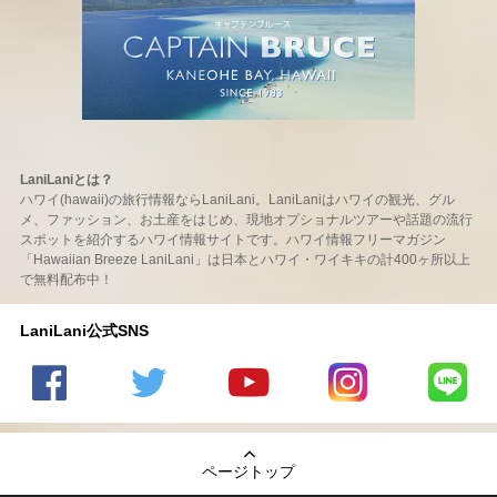
LaniLaniとは？
ハワイ(hawaii)の旅行情報ならLaniLani。LaniLaniはハワイの観光、グル
メ、ファッション、お土産をはじめ、現地オプショナルツアーや話題の流行
スポットを紹介するハワイ情報サイトです。ハワイ情報フリーマガジン
「Hawaiian Breeze LaniLani」は日本とハワイ・ワイキキの計400ヶ所以上
で無料配布中！
LaniLani公式SNS
LaniLani
LaniLani
LaniLani
LaniLani
LaniLani
の
のtwitter
の
の
のLINEを
Facebook
を見る
Youtube
Instagram
見る
ページトップ
を見る
チャンネ
を見る