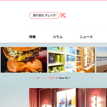
特集
コラム
ニュース
トップ
ショップ情報
Cino /チノ