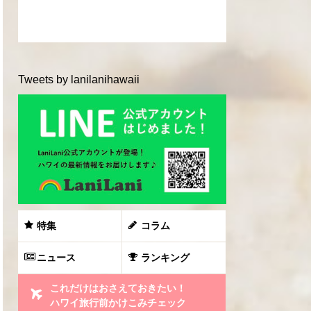
Tweets by lanilanihawaii
特集
コラム
ニュース
ランキング
これだけはおさえておきたい！
ハワイ旅行前かけこみチェック