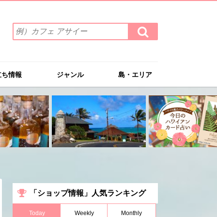
検
検
索
索
ワ
す
る
ー
ド
立ち情報
ジャンル
島・エリア
を
入
力
(例）
カ
フ
ェ
ア
サ
イ
ー
「ショップ情報」人気ランキング
Today
Weekly
Monthly