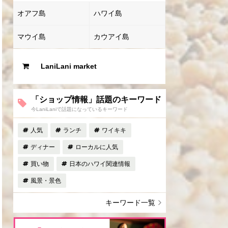
オアフ島
ハワイ島
マウイ島
カウアイ島
LaniLani market
「ショップ情報」話題のキーワード
今LaniLaniで話題になっているキーワード
人気
ランチ
ワイキキ
ディナー
ローカルに人気
買い物
日本のハワイ関連情報
風景・景色
キーワード一覧