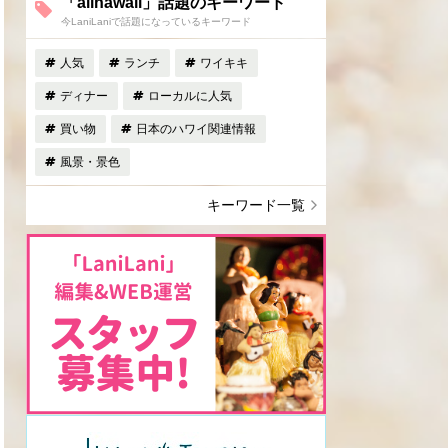
「allhawaii」話題のキーワード
今LaniLaniで話題になっているキーワード
人気
ランチ
ワイキキ
ディナー
ローカルに人気
買い物
日本のハワイ関連情報
風景・景色
キーワード一覧