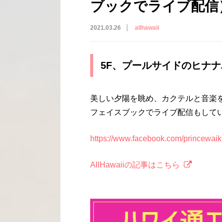
ブックでライブ配信
2021.03.26
allhawaii
5F、プールサイドのヒナ
美しい夕陽を眺め、カクテルと音楽
フェイスブックでライブ配信もして
https://www.facebook.com/princewaik
AllHawaiiの記事はこちら