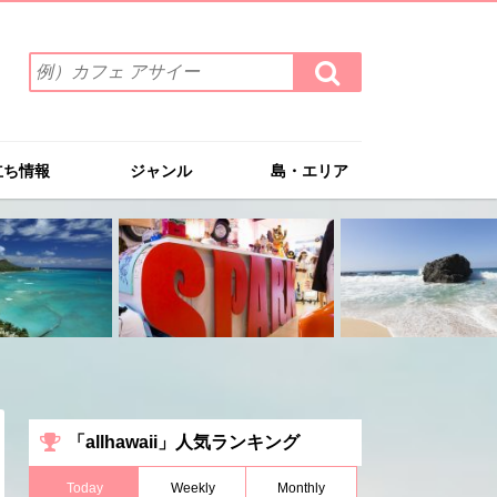
検
検
索
索
ワ
す
る
ー
ド
立ち情報
ジャンル
島・エリア
を
入
力
(例）
カ
フ
ェ
ア
サ
イ
ー
「allhawaii」人気ランキング
Today
Weekly
Monthly