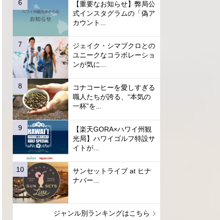
【重要なお知らせ】弊局公
式インスタグラムの「偽ア
カウント...
ジェイク・シマブクロとの
ユニークなコラボレーショ
ンが気に...
コナコーヒーを愛しすぎる
職人たちが誇る、“本気の
一杯”を...
【楽天GORA×ハワイ州観
光局】ハワイゴルフ特設サ
イトが...
サンセットライブ at ヒナ
ナバー...
ジャンル別ランキングはこちら