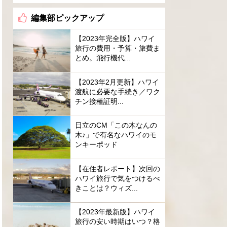
編集部ピックアップ
【2023年完全版】ハワイ
旅行の費用・予算・旅費ま
とめ。飛行機代...
【2023年2月更新】ハワイ
渡航に必要な手続き／ワク
チン接種証明...
日立のCM「この木なんの
木♪」で有名なハワイのモ
ンキーポッド
【在住者レポート】次回の
ハワイ旅行で気をつけるべ
きことは？ウィズ...
【2023年最新版】ハワイ
旅行の安い時期はいつ？格