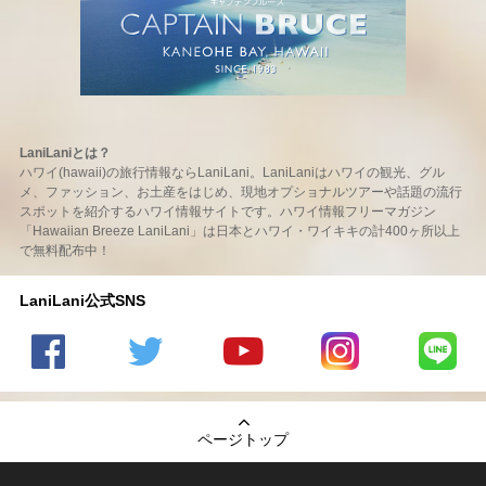
LaniLaniとは？
ハワイ(hawaii)の旅行情報ならLaniLani。LaniLaniはハワイの観光、グル
メ、ファッション、お土産をはじめ、現地オプショナルツアーや話題の流行
スポットを紹介するハワイ情報サイトです。ハワイ情報フリーマガジン
「Hawaiian Breeze LaniLani」は日本とハワイ・ワイキキの計400ヶ所以上
で無料配布中！
LaniLani公式SNS
LaniLani
LaniLani
LaniLani
LaniLani
LaniLani
の
のtwitter
の
の
のLINEを
Facebook
を見る
Youtube
Instagram
見る
ページトップ
を見る
チャンネ
を見る
ルを見る