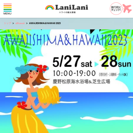
トップ
allhawaii
AWAJISHIMA&HAWAII 2023