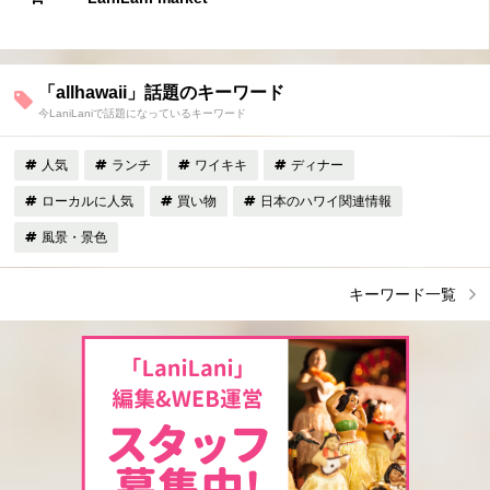
「allhawaii」話題のキーワード
今LaniLaniで話題になっているキーワード
人気
ランチ
ワイキキ
ディナー
ローカルに人気
買い物
日本のハワイ関連情報
風景・景色
キーワード一覧