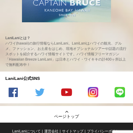
LaniLaniとは？
ハワイ(hawaii)の旅行情報ならLaniLani。LaniLaniはハワイの観光、グル
メ、ファッション、お土産をはじめ、現地オプショナルツアーや話題の流行
スポットを紹介するハワイ情報サイトです。ハワイ情報フリーマガジン
「Hawaiian Breeze LaniLani」は日本とハワイ・ワイキキの計400ヶ所以上
で無料配布中！
LaniLani公式SNS
LaniLani
LaniLani
LaniLani
LaniLani
LaniLani
の
のtwitter
の
の
のLINEを
Facebook
を見る
Youtube
Instagram
見る
ページトップ
を見る
チャンネ
を見る
ルを見る
LaniLaniについて
運営会社
サイトマップ
プライバシーポリシー