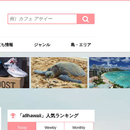
検
検
索
索
ワ
す
る
ー
ド
立ち情報
ジャンル
島・エリア
を
入
力
(例）
カ
フ
ェ
ア
サ
イ
ー
「allhawaii」人気ランキング
Today
Weekly
Monthly