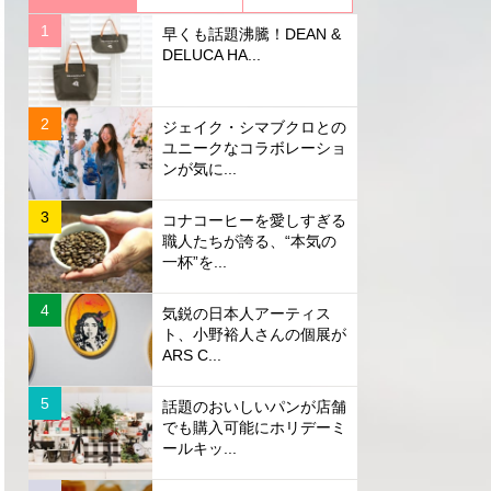
早くも話題沸騰！DEAN &
DELUCA HA...
ジェイク・シマブクロとの
ユニークなコラボレーショ
ンが気に...
コナコーヒーを愛しすぎる
職人たちが誇る、“本気の
一杯”を...
気鋭の日本人アーティス
ト、小野裕人さんの個展が
ARS C...
話題のおいしいパンが店舗
でも購入可能にホリデーミ
ールキッ...