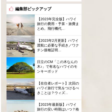
編集部ピックアップ
【2023年完全版】ハワイ
旅行の費用・予算・旅費ま
とめ。飛行機代...
【2023年2月更新】ハワイ
渡航に必要な手続き／ワク
チン接種証明...
日立のCM「この木なんの
木♪」で有名なハワイのモ
ンキーポッド
【在住者レポート】次回の
ハワイ旅行で気をつけるべ
きことは？ウィズ...
【2023年最新版】ハワイ
旅行の安い時期はいつ？格