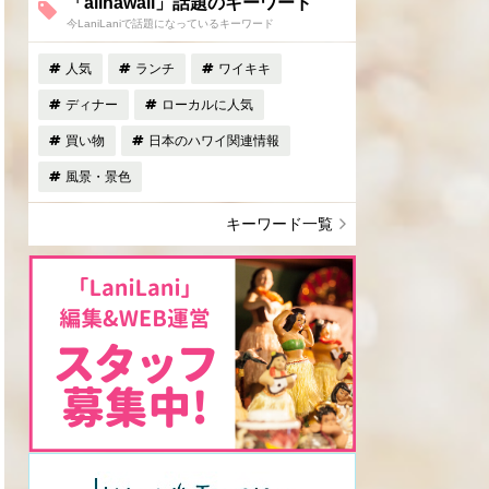
「allhawaii」話題のキーワード
今LaniLaniで話題になっているキーワード
人気
ランチ
ワイキキ
ディナー
ローカルに人気
買い物
日本のハワイ関連情報
風景・景色
キーワード一覧