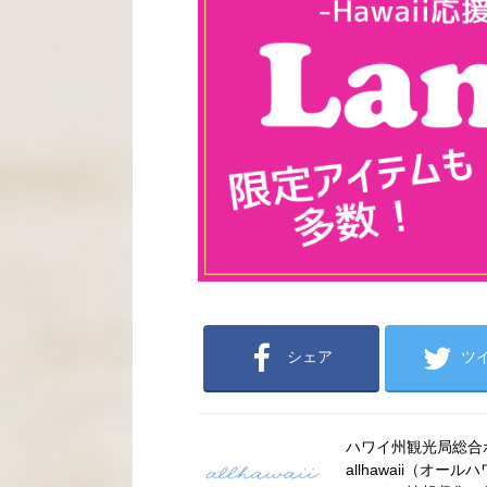
シェア
ツ
ハワイ州観光局総合ポー
allhawaii（