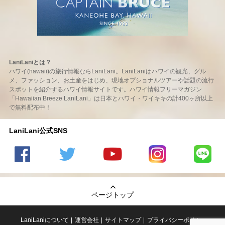
LaniLaniとは？
ハワイ(hawaii)の旅行情報ならLaniLani。LaniLaniはハワイの観光、グル
メ、ファッション、お土産をはじめ、現地オプショナルツアーや話題の流行
スポットを紹介するハワイ情報サイトです。ハワイ情報フリーマガジン
「Hawaiian Breeze LaniLani」は日本とハワイ・ワイキキの計400ヶ所以上
で無料配布中！
LaniLani公式SNS
LaniLani
LaniLani
LaniLani
LaniLani
LaniLani
の
のtwitter
の
の
のLINEを
Facebook
を見る
Youtube
Instagram
見る
ページトップ
を見る
チャンネ
を見る
ルを見る
LaniLaniについて
運営会社
サイトマップ
プライバシーポリシー