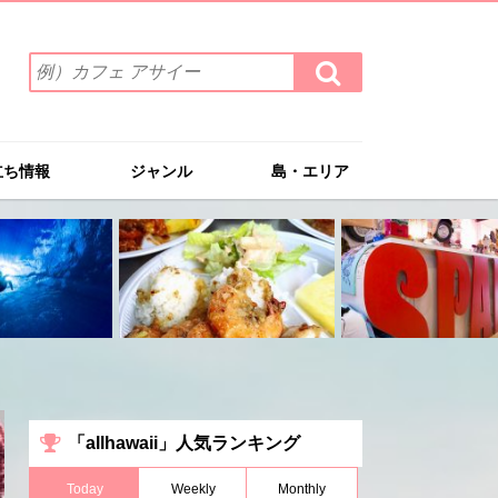
検
検
索
索
ワ
す
る
ー
ド
立ち情報
ジャンル
島・エリア
を
入
力
(例）
カ
フ
ェ
ア
サ
イ
ー
「allhawaii」人気ランキング
Today
Weekly
Monthly