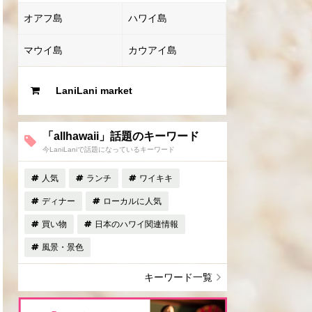
オアフ島
ハワイ島
マウイ島
カウアイ島
LaniLani market
「allhawaii」話題のキーワード
今LaniLaniで話題になっているキーワード
人気
ランチ
ワイキキ
ディナー
ローカルに人気
買い物
日本のハワイ関連情報
風景・景色
キーワード一覧