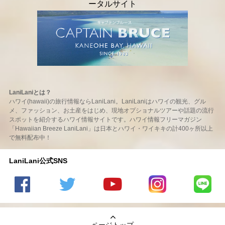
LaniLaniとは？
ハワイ(hawaii)の旅行情報ならLaniLani。LaniLaniはハワイの観光、グル
メ、ファッション、お土産をはじめ、現地オプショナルツアーや話題の流行
スポットを紹介するハワイ情報サイトです。ハワイ情報フリーマガジン
「Hawaiian Breeze LaniLani」は日本とハワイ・ワイキキの計400ヶ所以上
で無料配布中！
LaniLani公式SNS
LaniLani
LaniLani
LaniLani
LaniLani
LaniLani
の
のtwitter
の
の
のLINEを
Facebook
を見る
Youtube
Instagram
見る
ページトップ