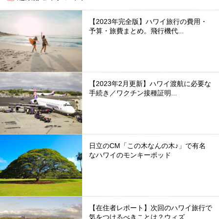
【2023年完全版】ハワイ旅行の費用・
予算・旅費まとめ。飛行機代...
【2023年2月更新】ハワイ渡航に必要な
手続き／ワクチン接種証明...
日立のCM「この木なんの木♪」で有名
なハワイのモンキーポッド
【在住者レポート】次回のハワイ旅行で
気をつけるべきことは？ウィズ...