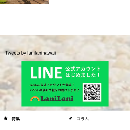
Tweets by lanilanihawaii
特集
コラム