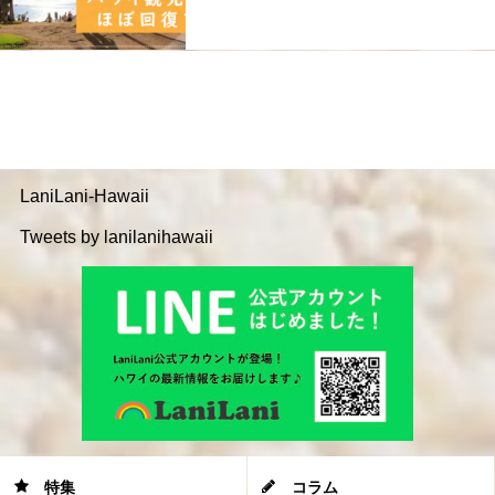
LaniLani-Hawaii
Tweets by lanilanihawaii
特集
コラム