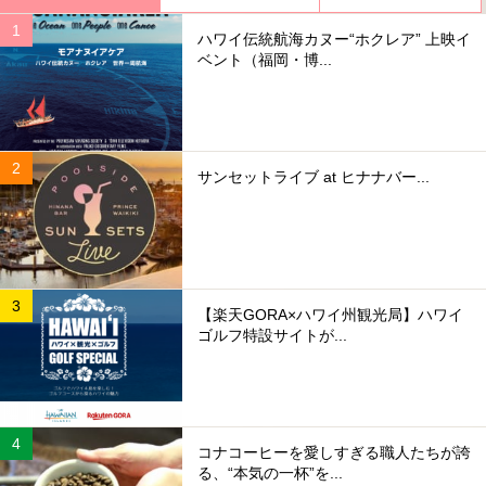
ハワイ伝統航海カヌー“ホクレア” 上映イ
ベント（福岡・博...
サンセットライブ at ヒナナバー...
【楽天GORA×ハワイ州観光局】ハワイ
ゴルフ特設サイトが...
コナコーヒーを愛しすぎる職人たちが誇
る、“本気の一杯”を...