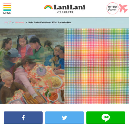
トップ
allhawaii
Solo Artist Exhibition 2024: Sachelle Dae ...