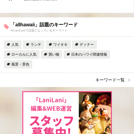
「allhawaii」話題のキーワード
今LaniLaniで話題になっているキーワード
人気
ランチ
ワイキキ
ディナー
ローカルに人気
買い物
日本のハワイ関連情報
風景・景色
キーワード一覧