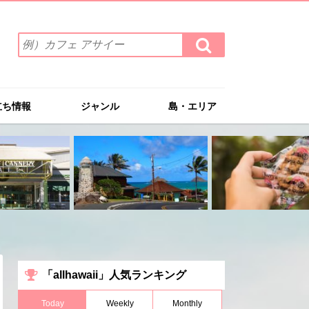
検
検
索
索
ワ
す
る
ー
ド
立ち情報
ジャンル
島・エリア
を
入
力
(例）
カ
フ
ェ
ア
サ
イ
ー
「allhawaii」人気ランキング
Today
Weekly
Monthly