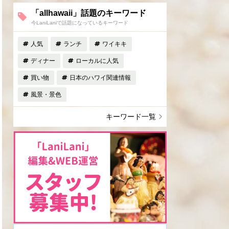
「allhawaii」話題のキーワード
今LaniLaniで話題になっているキーワード
人気
ランチ
ワイキキ
ディナー
ローカルに人気
買い物
日本のハワイ関連情報
風景・景色
キーワード一覧