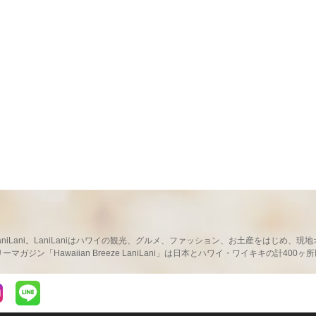
ならLaniLani。LaniLaniはハワイの観光、グルメ、ファッション、お土産をはじ
ガジン「Hawaiian Breeze LaniLani」は日本とハワイ・ワイキキの計400
LaniLaniのLINEを見る