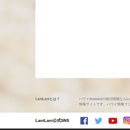
LaniLaniとは？
ハワイ(hawaii)の旅行情報
情報サイトです。ハワイ情報フリーマ
LaniLani公式SNS
LaniLaniのFacebookを見る
LaniLaniのtwitterを見る
LaniLaniのYoutubeチャンネルを見る
LaniLaniのInstagramを見る