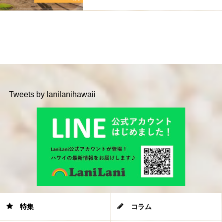
Tweets by lanilanihawaii
特集
コラム