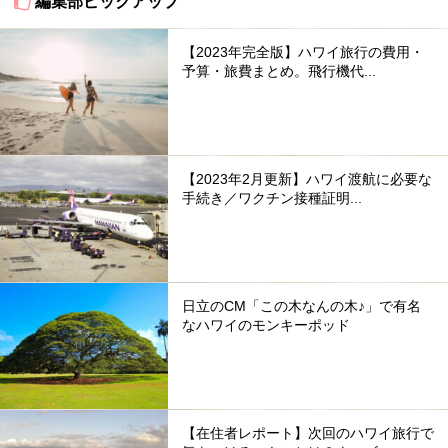
編集部ピックアップ
【2023年完全版】ハワイ旅行の費用・
予算・旅費まとめ。飛行機代...
【2023年2月更新】ハワイ渡航に必要な
手続き／ワクチン接種証明...
日立のCM「この木なんの木♪」で有名
なハワイのモンキーポッド
【在住者レポート】次回のハワイ旅行で