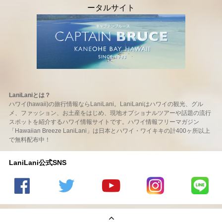
LaniLaniとは？
ハワイ(hawaii)の旅行情報ならLaniLani。LaniLaniはハワイの観光、グル
メ、ファッション、お土産をはじめ、現地オプショナルツアーや話題の流行
スポットを紹介するハワイ情報サイトです。ハワイ情報フリーマガジン
「Hawaiian Breeze LaniLani」は日本とハワイ・ワイキキの計400ヶ所以上
で無料配布中！
LaniLani公式SNS
LaniLani
LaniLani
LaniLani
LaniLani
LaniLani
の
のtwitter
の
の
のLINEを
Facebook
を見る
Youtube