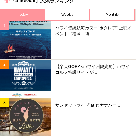
「allhawaii」人気ランキング
Today
Weekly
Monthly
ハワイ伝統航海カヌー“ホクレア” 上映イ
ベント（福岡・博...
【楽天GORA×ハワイ州観光局】ハワイ
ゴルフ特設サイトが...
サンセットライブ at ヒナナバー...