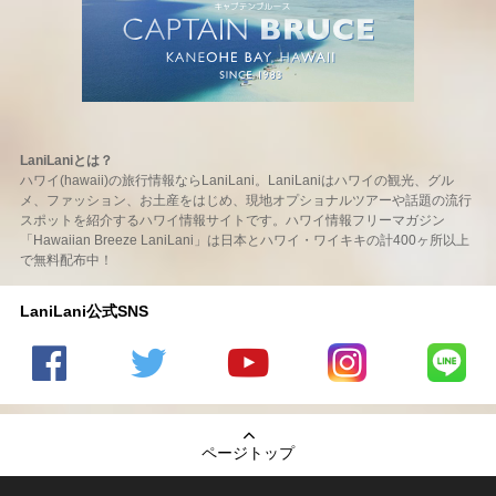
LaniLaniとは？
ハワイ(hawaii)の旅行情報ならLaniLani。LaniLaniはハワイの観光、グル
メ、ファッション、お土産をはじめ、現地オプショナルツアーや話題の流行
スポットを紹介するハワイ情報サイトです。ハワイ情報フリーマガジン
「Hawaiian Breeze LaniLani」は日本とハワイ・ワイキキの計400ヶ所以上
で無料配布中！
LaniLani公式SNS
LaniLani
LaniLani
LaniLani
LaniLani
LaniLani
の
のtwitter
の
の
のLINEを
Facebook
を見る
Youtube
Instagram
見る
ページトップ
を見る
チャンネ
を見る
ルを見る