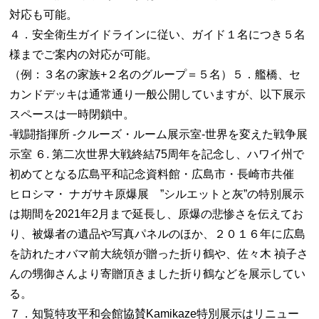
対応も可能。
４．安全衛生ガイドラインに従い、ガイド１名につき５名
様までご案内の対応が可能。
（例：３名の家族+２名のグループ＝５名）５．艦橋、セ
カンドデッキは通常通り一般公開していますが、以下展示
スペースは一時閉鎖中。
-戦闘指揮所 -クルーズ・ルーム展示室-世界を変えた戦争展
示室 ６. 第二次世界大戦終結75周年を記念し、ハワイ州で
初めてとなる広島平和記念資料館・広島市・長崎市共催
ヒロシマ・ ナガサキ原爆展 ”シルエットと灰”の特別展示
は期間を2021年2月まで延長し、原爆の悲惨さを伝えてお
り、被爆者の遺品や写真パネルのほか、２０１６年に広島
を訪れたオバマ前大統領が贈った折り鶴や、佐々木 禎子さ
んの甥御さんより寄贈頂きました折り鶴などを展示してい
る。
７．知覧特攻平和会館協賛Kamikaze特別展示はリニュー