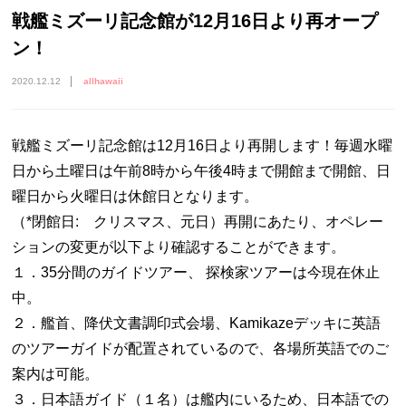
戦艦ミズーリ記念館が12月16日より再オープ
ン！
2020.12.12
allhawaii
戦艦ミズーリ記念館は12月16日より再開します！毎週水曜
日から土曜日は午前8時から午後4時まで開館まで開館、日
曜日から火曜日は休館日となります。
（*閉館日: クリスマス、元日）再開にあたり、オペレー
ションの変更が以下より確認することができます。
１．35分間のガイドツアー、 探検家ツアーは今現在休止
中。
２．艦首、降伏文書調印式会場、Kamikazeデッキに英語
のツアーガイドが配置されているので、各場所英語でのご
案内は可能。
３．日本語ガイド（１名）は艦内にいるため、日本語での