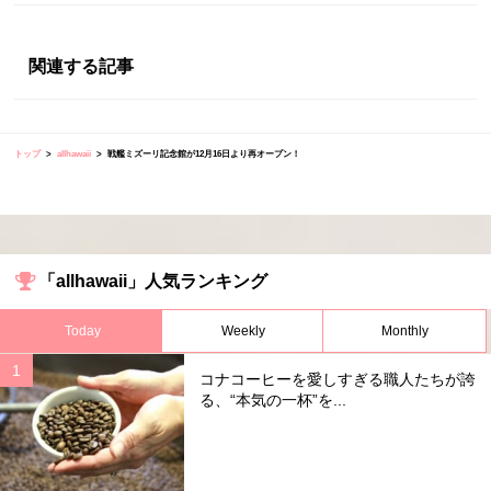
関連する記事
トップ
allhawaii
戦艦ミズーリ記念館が12月16日より再オープン！
「allhawaii」人気ランキング
Today
Weekly
Monthly
コナコーヒーを愛しすぎる職人たちが誇
る、“本気の一杯”を...