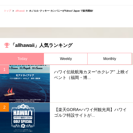
トップ
allhawaii
ホノルル･クッキー･カンパニーがYahoo! Japan で販売開始!
「allhawaii」人気ランキング
Today
Weekly
Monthly
ハワイ伝統航海カヌー“ホクレア” 上映イ
ベント（福岡・博...
【楽天GORA×ハワイ州観光局】ハワイ
ゴルフ特設サイトが...