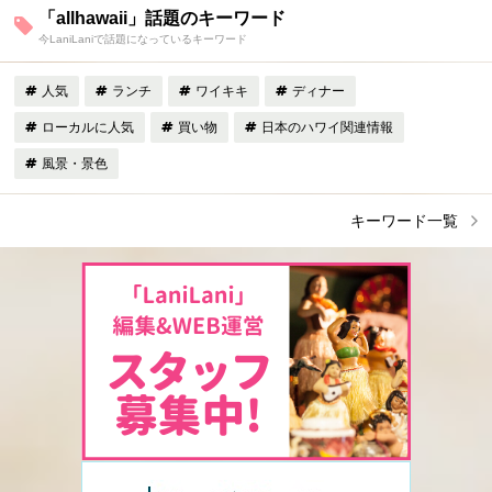
「allhawaii」話題のキーワード
今LaniLaniで話題になっているキーワード
人気
ランチ
ワイキキ
ディナー
ローカルに人気
買い物
日本のハワイ関連情報
風景・景色
キーワード一覧