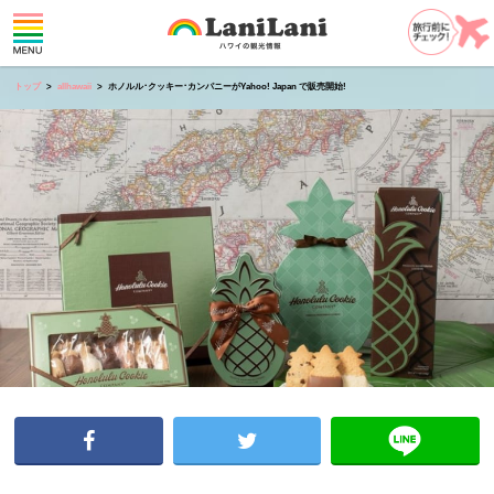
トップ
allhawaii
ホノルル･クッキー･カンパニーがYahoo! Japan で販売開始!