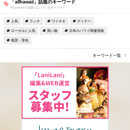
「allhawaii」話題のキーワード
今LaniLaniで話題になっているキーワード
人気
ランチ
ワイキキ
ディナー
ローカルに人気
買い物
日本のハワイ関連情報
風景・景色
キーワード一覧