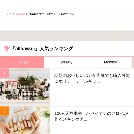
トップ
allhawaii
第62回メリー・モナーク・フェスティバル
「allhawaii」人気ランキング
Today
Weekly
Monthly
話題のおいしいパンが店舗でも購入可能
にホリデーミールキッ...
100%天然由来！ハワイアンのアロハが
作るスキンケア...