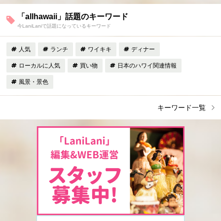
「allhawaii」話題のキーワード
今LaniLaniで話題になっているキーワード
人気
ランチ
ワイキキ
ディナー
ローカルに人気
買い物
日本のハワイ関連情報
風景・景色
キーワード一覧