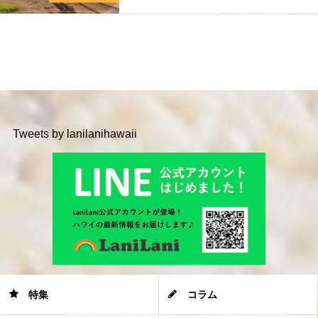
Tweets by lanilanihawaii
特集
コラム