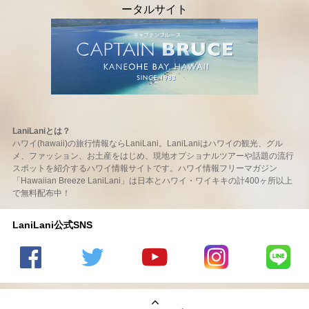
LaniLaniとは？
ハワイ(hawaii)の旅行情報ならLaniLani。LaniLaniはハワイの観光、グル
メ、ファッション、お土産をはじめ、現地オプショナルツアーや話題の流行
スポットを紹介するハワイ情報サイトです。ハワイ情報フリーマガジン
「Hawaiian Breeze LaniLani」は日本とハワイ・ワイキキの計400ヶ所以上
で無料配布中！
LaniLani公式SNS
LaniLani
LaniLani
LaniLani
LaniLani
LaniLani
の
のtwitter
の
の
のLINEを
Facebook
を見る
Youtube