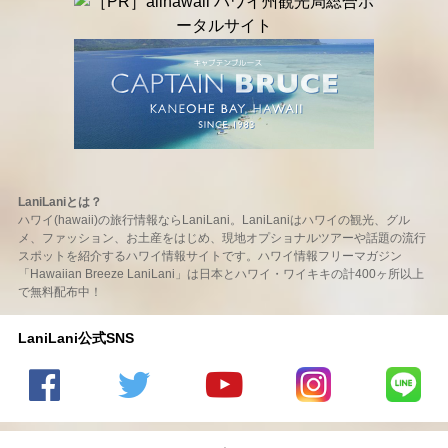
LaniLaniとは？
ハワイ(hawaii)の旅行情報ならLaniLani。LaniLaniはハワイの観光、グル
メ、ファッション、お土産をはじめ、現地オプショナルツアーや話題の流行
スポットを紹介するハワイ情報サイトです。ハワイ情報フリーマガジン
「Hawaiian Breeze LaniLani」は日本とハワイ・ワイキキの計400ヶ所以上
で無料配布中！
LaniLani公式SNS
LaniLani
LaniLani
LaniLani
LaniLani
LaniLani
の
のtwitter
の
の
のLINEを