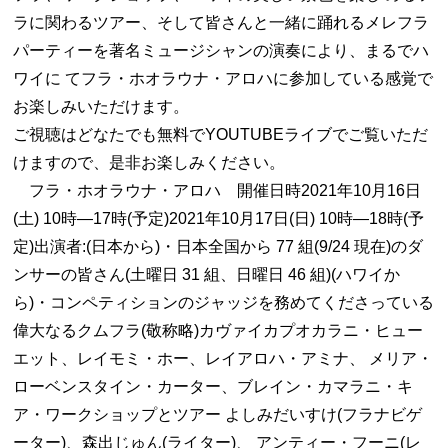
ラに関わるツアー、そして皆さんと一緒に踊れるメレフラ
パーティーを著名ミュージシャンの演奏により、まるでハ
ワイに てフラ・ホオラウナ・アロハに参加している感覚で
お楽しみいただけます。
ご視聴はどなたでも無料でYOUTUBEライブでご覧いただ
けますので、是非お楽しみください。
フラ・ホオラウナ・アロハ 開催日時2021年10月16日
(土) 10時―17時(予定)2021年10月17日(日) 10時―18時(予
定)出演者:(日本から)・日本全国から 77 組(9/24 現在)のダ
ンサーの皆さん(土曜日 31 組、日曜日 46 組)(ハワイか
ら)・コンペティションのジャッジを務めてくださっている
偉大なるクムフラ(敬称略)カヴァイカプオカラニ・ヒュー
エット、レイモミ・ホー、レイアロハ・アミナ、 メリア・
ローベンスタイン・カーター、ブレイン・カマラニ・キ
ア・ワークショップとツアー よしみだいすけ(フラナビゲ
ーター)、森出じゅん(ライター)、 アンティー・フーニ(レ