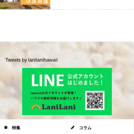
Tweets by lanilanihawaii
特集
コラム