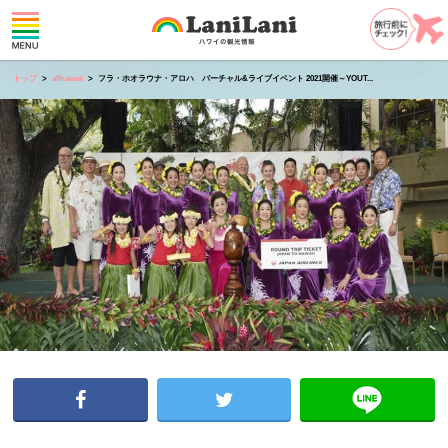
トップ
allhawaii
フラ・ホオラウナ・アロハ バーチャル&ライブイベント 2021開催～YOUT...