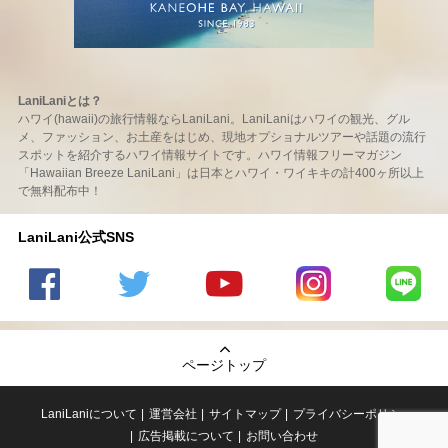
LaniLaniとは？
ハワイ(hawaii)の旅行情報ならLaniLani。LaniLaniはハワイの観光、グル
メ、ファッション、お土産をはじめ、現地オプショナルツアーや話題の流行
スポットを紹介するハワイ情報サイトです。ハワイ情報フリーマガジン
「Hawaiian Breeze LaniLani」は日本とハワイ・ワイキキの計400ヶ所以上
で無料配布中！
LaniLani公式SNS
LaniLani
LaniLani
LaniLani
LaniLani
LaniLani
の
のtwitter
の
の
のLINEを
Facebook
を見る
Youtube
Instagram
見る
ページトップ
を見る
チャンネ
を見る
ルを見る
LaniLaniについて
運営会社
サイトマップ
プライバシーポリシー
広告掲載について
お問い合わせ