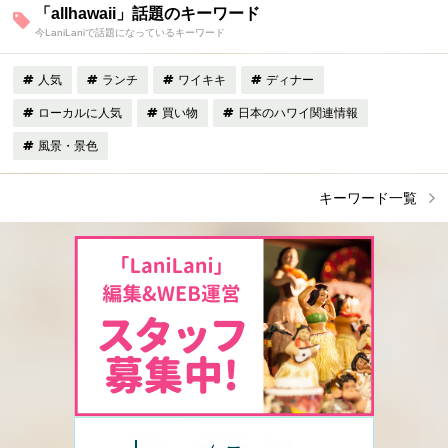
「allhawaii」話題のキーワード
今LaniLaniで話題になっているキーワード
人気
ランチ
ワイキキ
ディナー
ローカルに人気
買い物
日本のハワイ関連情報
風景・景色
キーワード一覧