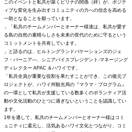
このイベントと私共が築くピリナの関係（絆）が、ポジテ
ィブな変化を生み出すコミュニティの力への信念を高める
一助となることを願っています。
」「私共のチームメンバーとオーナー様達は、私共が愛す
る島の自然の素晴らしさを未来の世代のために守るという
コミットメントを共有しています。
」と語るのは、ヒルトングランドバケーションズのジェ
フ・バーニア―、シニアバイスプレジデント‐マネージング
ディレクター APAC ＆ハワイです。
「私共全員が重要な役割を果たすことができ、この復元プ
ロジェクトが、ハワイ州観光局の『マラマ・プログラム』
の一環として私共が支援している数多くのボランティア活
動や文化活動のひとつに過ぎないということを認識してい
ます。
1年を通して、私共のチームメンバーとオーナー様はコミ
ュニティに還元し、活気あるハワイ文化とつながり、コミ