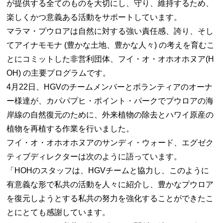
が提供する全てのものを大切にし、守り、維持するため、
楽しくかつ意義ある活動をサポートしています。
マラマ・プウロアは自然に対する強い責任感、誇り、そし
てアイナモモナ (豊かな土地、豊かな人々) の考えを育むこ
とにコミットした非営利団体、フイ・オ・オホオホヌア(H
OH) の主要プログラムです。
4月22日、HGVのチームメンバーとボランティアのオーナ
ー様達が、カパパプヒ・ポイント・パークでプウロアの海
岸線の自然復元のために、外来植物の除去とハワイ原産の
植物を再植する作業を行いました。
フイ・オ・オホオホヌアのサンディ・ウォード、エグゼク
ティブディレクターは次のように語っています。
「HOHのスタッフは、HGVチームと協力し、このように
有意義な形で私共の活動を人々に紹介し、豊かなプウロア
を復元しようとする私共の努力を強化することができたこ
とにとても感謝しています。