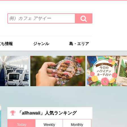
検
検
索
索
ワ
す
る
ー
ド
立ち情報
ジャンル
島・エリア
を
入
力
(例）
カ
フ
ェ
ア
サ
イ
ー
「allhawaii」人気ランキング
Today
Weekly
Monthly