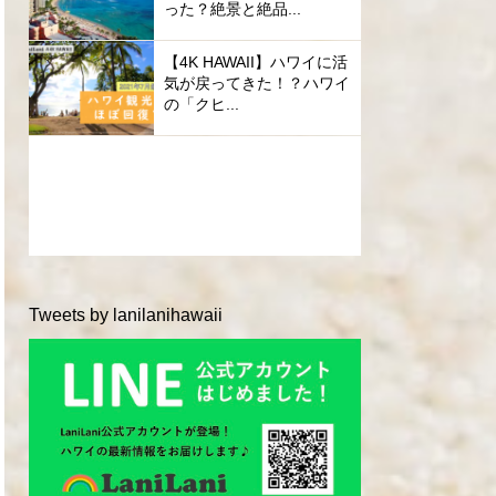
った？絶景と絶品...
【4K HAWAII】ハワイに活
気が戻ってきた！？ハワイ
の「クヒ...
Tweets by lanilanihawaii