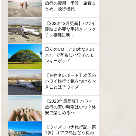
旅行の費用・予算・旅費ま
とめ。飛行機代...
【2023年2月更新】ハワイ
渡航に必要な手続き／ワク
チン接種証明...
日立のCM「この木なんの
木♪」で有名なハワイのモ
ンキーポッド
【在住者レポート】次回の
ハワイ旅行で気をつけるべ
きことは？ウィズ...
【2023年最新版】ハワイ
旅行の安い時期はいつ？格
安で楽しめるハ...
【ウィズコロナ旅行記・第
1弾】オアフ島はどう変わ