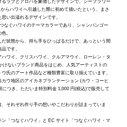
けるラブとアロハを象徴したデザインで、シーフラワー
シスコからハワイへ引越した際に初めて描いたという、まさ
た思い出溢れるデザインです。
ラーは、つなぐハワイのテーマカラーであり、シャンパンゴー
の色。
の畳んだ状態から、持ち手をひっぱるだけで、あっという間
商品です。
ハワイ、クリスハワイ、クルアマウイ、ローレン・タ
見かけないブランド商品をはじめ、人気アーティストの
トウ氏のアート作品など種類豊富に取り揃えています。
カウ地区のアイカネプランテーション (カウ・コーヒ
賞味期限につき、ただいま特別料金 1,000 円(税込)で販売して
は、それぞれ作り手の想いやこだわりが詰まっていま
ン「つなぐハワイ」と EC サイト「つなぐハワイ・マ