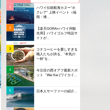
ハワイ伝統航海カヌー“ホ
クレア” 上映イベント（福
岡・博...
【楽天GORA×ハワイ州観
光局】ハワイゴルフ特設サ
イトが...
コナコーヒーを愛しすぎる
職人たちが誇る、“本気の
一杯”を...
今注目の西オアフ最新スポ
ット「Wai Kai (ワイカイ...
日本人サーファーの紹介...