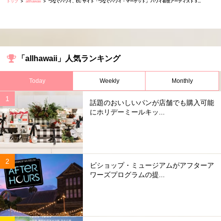
トップ
allhawaii
つなぐハワイ、EC サイト「つなぐハワイ・マーケット」 ハワイ在住アーティスト 3 ...
「allhawaii」人気ランキング
Today
Weekly
Monthly
話題のおいしいパンが店舗でも購入可能
にホリデーミールキッ...
ビショップ・ミュージアムがアフターア
ワーズプログラムの提...